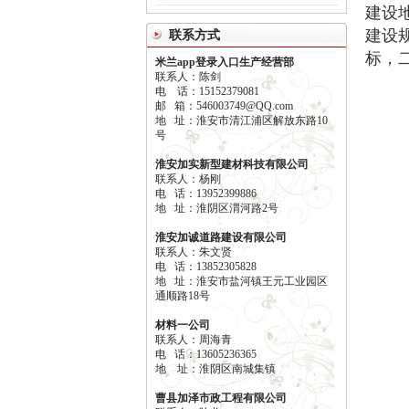
建设
建设
联系方式
标，二
米兰app登录入口生产经营部
联系人：陈剑
电 话：15152379081
邮 箱：546003749@QQ.com
地 址：淮安市清江浦区解放东路10
号
淮安加实新型建材科技有限公司
联系人：杨刚
电 话：13952399886
地 址：淮阴区渭河路2号
淮安加诚道路建设有限公司
联系人：朱文贤
电 话：13852305828
地 址：淮安市盐河镇王元工业园区
通顺路18号
材料一公司
联系人：周海青
电 话：13605236365
地 址：淮阴区南城集镇
曹县加泽市政工程有限公司