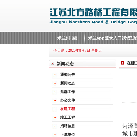
米兰(中国)
米兰app登录入口我们
资质
今天是：
2026年8月7日
星期五
在建
新闻动态
通知公告
新闻动态
党群工作
办公文件
在建工程
竣工工程
菏泽
招聘信息
城市
下属单位