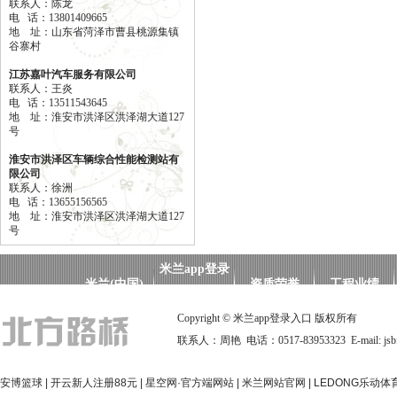
联系人：陈龙
电 话：13801409665
地 址：山东省菏泽市曹县桃源集镇
谷寨村
江苏嘉叶汽车服务有限公司
联系人：
王炎
电 话：13
511543645
地 址：淮安市洪泽区洪泽湖大道127
号
淮安市洪泽区车辆综合性能检测站有
限公司
联系人：徐洲
电 话：13655156565
地 址：淮安市洪泽区洪泽湖大道127
号
米兰app登录
米兰(中国)
资质荣誉
工程业绩
入口我们
Copyright © 米兰app登录入口 版权所有
联系人：周艳 电话：0517-83953323 E-mail: jsbf
安博篮球
|
开云新人注册88元
|
星空网·官方端网站
|
米兰网站官网
|
LEDONG乐动体